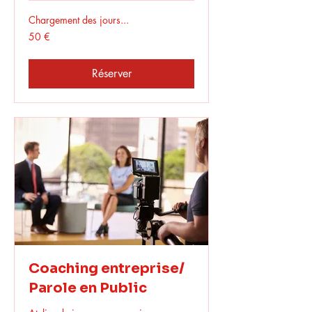
Chargement des jours...
50
50 €
euros
Réserver
Coaching entreprise/
Parole en Public